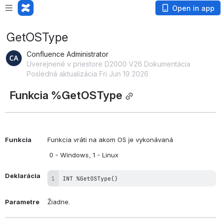
Open in app
GetOSType
Confluence Administrator
Uverejnené v priestore D2000 V26 Dokumentácia
Posledná aktualizácia Fri Jun 19 2026
  Funkcia %GetOSType
Funkcia
Funkcia vráti na akom OS je vykonávaná
 0 - Windows, 1 - Linux
Deklarácia
INT %GetOSType()
Parametre
Žiadne.